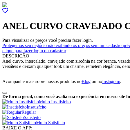
ANEL CURVO CRAVEJADO 
Para visualizar os preços você precisa fazer login.
Protegemos seu negócio não exibindo os preços sem um cadastro prév
clique para fazer login ou cadastrar
DESCRIÇÃO
Anel curvo, intercalado, cravejado com zircônia na cor branca, vazado
versáteis e deixam qualquer look um charme, remetem elegância, delic
Acompanhe mais sobre nossos produtos no
Blog
ou no
Instagram
.
De forma geral, como você avalia sua experiência em nosso site h
Muito Insatisfeito
Insatisfeito
Regular
Satisfeito
Muito Satisfeito
BAIXE O APP: