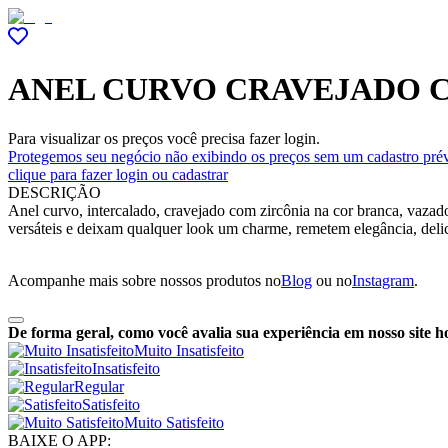
ANEL CURVO CRAVEJADO 
Para visualizar os preços você precisa fazer login.
Protegemos seu negócio não exibindo os preços sem um cadastro prév
clique para fazer login ou cadastrar
DESCRIÇÃO
Anel curvo, intercalado, cravejado com zircônia na cor branca, vazado
versáteis e deixam qualquer look um charme, remetem elegância, delic
Acompanhe mais sobre nossos produtos no
Blog
ou no
Instagram
.
De forma geral, como você avalia sua experiência em nosso site h
Muito Insatisfeito
Insatisfeito
Regular
Satisfeito
Muito Satisfeito
BAIXE O APP: