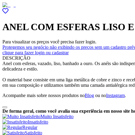
ANEL COM ESFERAS LISO 
Para visualizar os preços você precisa fazer login.
Protegemos seu negócio não exibindo os preços sem um cadastro prév
clique para fazer login ou cadastrar
DESCRIÇÃO
Anel com esferas, vazado, liso, banhado a ouro. Os anéis são indispe
delicadeza e estilo.
O material base consiste em uma liga metálica de cobre e zinco e re
em sua composição e utilizamos também uma camada antialérgica red
Acompanhe mais sobre nossos produtos no
Blog
ou no
Instagram
.
De forma geral, como você avalia sua experiência em nosso site h
Muito Insatisfeito
Insatisfeito
Regular
Satisfeito