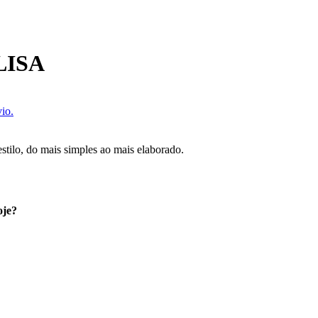
LISA
io.
estilo, do mais simples ao mais elaborado.
oje?