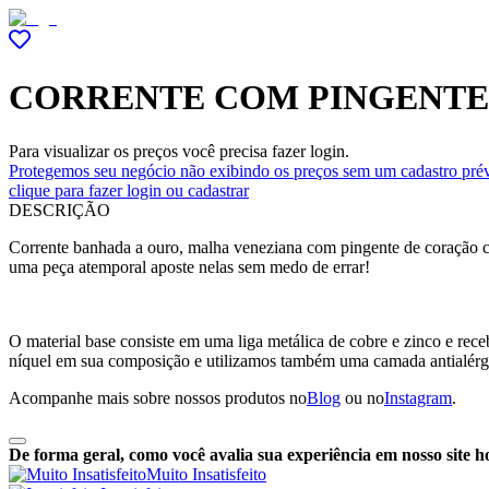
CORRENTE COM PINGENTE
Para visualizar os preços você precisa fazer login.
Protegemos seu negócio não exibindo os preços sem um cadastro prév
clique para fazer login ou cadastrar
DESCRIÇÃO
Corrente banhada a ouro, malha veneziana com pingente de coração cr
uma peça atemporal aposte nelas sem medo de errar!
O material base consiste em uma liga metálica de cobre e zinco e r
níquel em sua composição e utilizamos também uma camada antialérg
Acompanhe mais sobre nossos produtos no
Blog
ou no
Instagram
.
De forma geral, como você avalia sua experiência em nosso site h
Muito Insatisfeito