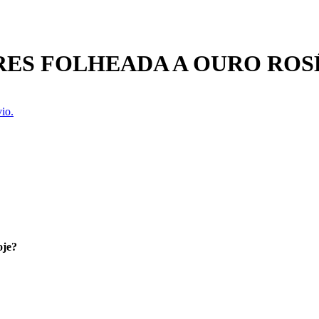
RES FOLHEADA A OURO ROS
io.
oje?