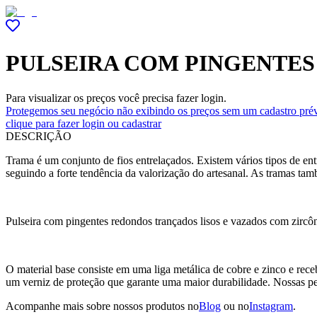
PULSEIRA COM PINGENTE
Para visualizar os preços você precisa fazer login.
Protegemos seu negócio não exibindo os preços sem um cadastro prév
clique para fazer login ou cadastrar
DESCRIÇÃO
Trama é um conjunto de fios entrelaçados. Existem vários tipos de e
seguindo a forte tendência da valorização do artesanal. As tramas ta
Pulseira com pingentes redondos trançados lisos e vazados com zircôn
O material base consiste em uma liga metálica de cobre e zinco e rec
um verniz de proteção que garante uma maior durabilidade. Nossas p
Acompanhe mais sobre nossos produtos no
Blog
ou no
Instagram
.