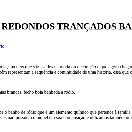
S REDONDOS TRANÇADOS BA
io.
ntrelaçamentos que são usados na moda ou decoração e que agora chegam
mbém representam a sequência e continuidade de uma história, essa que
ias brancas, fecho boia banhada a ródio.
ebe o banho de ródio que é um elemento químico que pertence à família 
eças não possuem o níquel em sua composição e utilizamos também uma