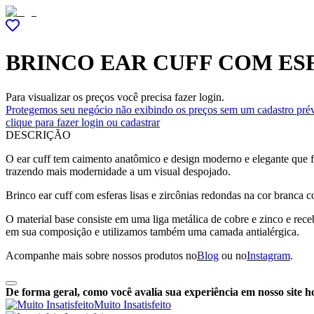
BRINCO EAR CUFF COM ESF
Para visualizar os preços você precisa fazer login.
Protegemos seu negócio não exibindo os preços sem um cadastro prév
clique para fazer login ou cadastrar
DESCRIÇÃO
O ear cuff tem caimento anatômico e design moderno e elegante que f
trazendo mais modernidade a um visual despojado.
Brinco ear cuff com esferas lisas e zircônias redondas na cor branca c
O material base consiste em uma liga metálica de cobre e zinco e re
em sua composição e utilizamos também uma camada antialérgica.
Acompanhe mais sobre nossos produtos no
Blog
ou no
Instagram
.
De forma geral, como você avalia sua experiência em nosso site h
Muito Insatisfeito