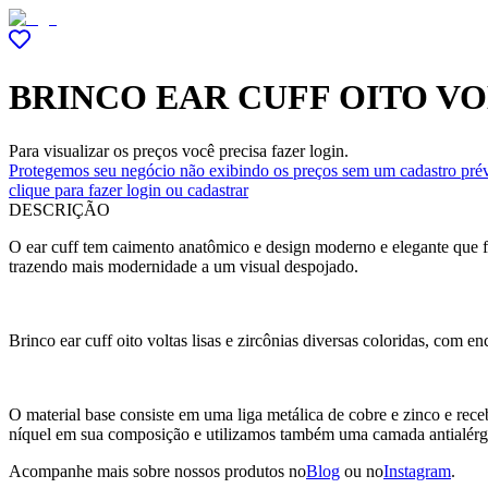
BRINCO EAR CUFF OITO VO
Para visualizar os preços você precisa fazer login.
Protegemos seu negócio não exibindo os preços sem um cadastro prév
clique para fazer login ou cadastrar
DESCRIÇÃO
O ear cuff tem caimento anatômico e design moderno e elegante que f
trazendo mais modernidade a um visual despojado.
Brinco ear cuff oito voltas lisas e zircônias diversas coloridas, com e
O material base consiste em uma liga metálica de cobre e zinco e r
níquel em sua composição e utilizamos também uma camada antialérg
Acompanhe mais sobre nossos produtos no
Blog
ou no
Instagram
.