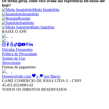
De forma geral, como você avalia sua experiência em nosso site
hoje?
Muito Insatisfeito
Insatisfeito
Regular
Satisfeito
Muito Satisfeito
BAIXE O APP:
Dúvidas Frequentes
Política de Privacidade
Termos de Uso
Showrooms
Formas de pagamento
Desenvolvido com
e
por Macro
GAMZ COMERCIO DE JOIAS LTDA © - CNPJ
45.451.832/0001-62
TODOS OS DIREITOS RESERVADOS