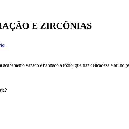
RAÇÃO E ZIRCÔNIAS
io.
om acabamento vazado e banhado a ródio, que traz delicadeza e brilho p
oje?