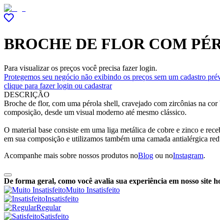
BROCHE DE FLOR COM PÉ
Para visualizar os preços você precisa fazer login.
Protegemos seu negócio não exibindo os preços sem um cadastro prév
clique para fazer login ou cadastrar
DESCRIÇÃO
Broche de flor, com uma pérola shell, cravejado com zircônias na co
composição, desde um visual moderno até mesmo clássico.
O material base consiste em uma liga metálica de cobre e zinco e re
em sua composição e utilizamos também uma camada antialérgica red
Acompanhe mais sobre nossos produtos no
Blog
ou no
Instagram
.
De forma geral, como você avalia sua experiência em nosso site h
Muito Insatisfeito
Insatisfeito
Regular
Satisfeito