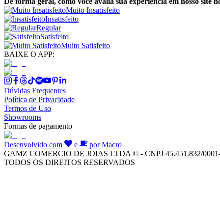
De forma geral, como você avalia sua experiência em nosso site h
Muito Insatisfeito
Insatisfeito
Regular
Satisfeito
Muito Satisfeito
BAIXE O APP:
Dúvidas Frequentes
Política de Privacidade
Termos de Uso
Showrooms
Formas de pagamento
Desenvolvido com
e
por Macro
GAMZ COMERCIO DE JOIAS LTDA © - CNPJ 45.451.832/0001
TODOS OS DIREITOS RESERVADOS