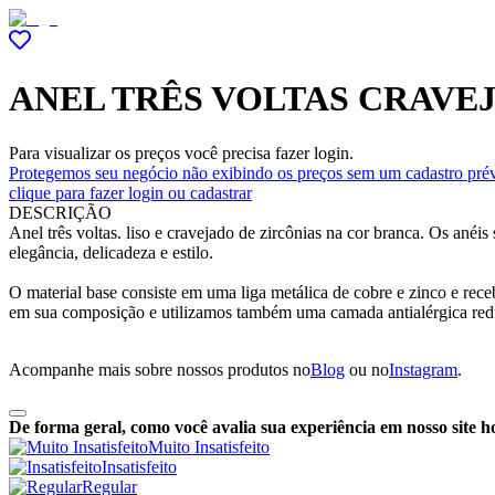
ANEL TRÊS VOLTAS CRAVEJ
Para visualizar os preços você precisa fazer login.
Protegemos seu negócio não exibindo os preços sem um cadastro prév
clique para fazer login ou cadastrar
DESCRIÇÃO
Anel três voltas. liso e cravejado de zircônias na cor branca. Os ané
elegância, delicadeza e estilo.
O material base consiste em uma liga metálica de cobre e zinco e re
em sua composição e utilizamos também uma camada antialérgica red
Acompanhe mais sobre nossos produtos no
Blog
ou no
Instagram
.
De forma geral, como você avalia sua experiência em nosso site h
Muito Insatisfeito
Insatisfeito
Regular