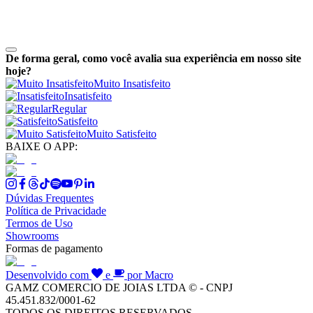
De forma geral, como você avalia sua experiência em nosso site
hoje?
Muito Insatisfeito
Insatisfeito
Regular
Satisfeito
Muito Satisfeito
BAIXE O APP:
Dúvidas Frequentes
Política de Privacidade
Termos de Uso
Showrooms
Formas de pagamento
Desenvolvido com
e
por Macro
GAMZ COMERCIO DE JOIAS LTDA © - CNPJ
45.451.832/0001-62
TODOS OS DIREITOS RESERVADOS