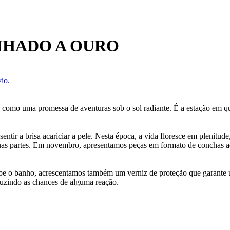
NHADO A OURO
io.
 como uma promessa de aventuras sob o sol radiante. É a estação em qu
ntir a brisa acariciar a pele. Nesta época, a vida floresce em plenitu
uas partes. Em novembro, apresentamos peças em formato de conchas ad
cebe o banho, acrescentamos também um verniz de proteção que garante
uzindo as chances de alguma reação.