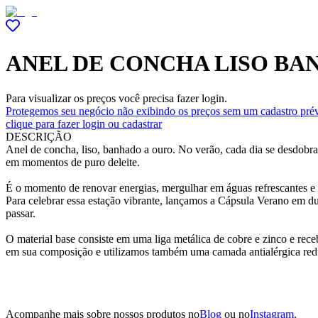
ANEL DE CONCHA LISO BA
Para visualizar os preços você precisa fazer login.
Protegemos seu negócio não exibindo os preços sem um cadastro prév
clique para fazer login ou cadastrar
DESCRIÇÃO
Anel de concha, liso, banhado a ouro. No verão, cada dia se desdobra
em momentos de puro deleite.
É o momento de renovar energias, mergulhar em águas refrescantes e se
Para celebrar essa estação vibrante, lançamos a Cápsula Verano em d
passar.
O material base consiste em uma liga metálica de cobre e zinco e re
em sua composição e utilizamos também uma camada antialérgica red
Acompanhe mais sobre nossos produtos no
Blog
ou no
Instagram
.