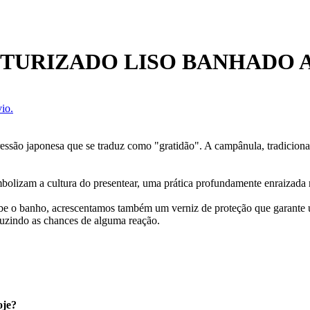
XTURIZADO LISO BANHADO 
io.
xpressão japonesa que se traduz como "gratidão". A campânula, tradicion
mbolizam a cultura do presentear, uma prática profundamente enraizada 
cebe o banho, acrescentamos também um verniz de proteção que garante
uzindo as chances de alguma reação.
oje?