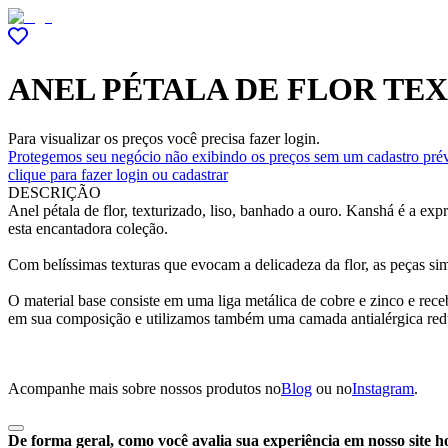
ANEL PÉTALA DE FLOR TE
Para visualizar os preços você precisa fazer login.
Protegemos seu negócio não exibindo os preços sem um cadastro prév
clique para fazer login ou cadastrar
DESCRIÇÃO
Anel pétala de flor, texturizado, liso, banhado a ouro. Kanshá é a e
esta encantadora coleção.
Com belíssimas texturas que evocam a delicadeza da flor, as peças si
O material base consiste em uma liga metálica de cobre e zinco e re
em sua composição e utilizamos também uma camada antialérgica red
Acompanhe mais sobre nossos produtos no
Blog
ou no
Instagram
.
De forma geral, como você avalia sua experiência em nosso site h