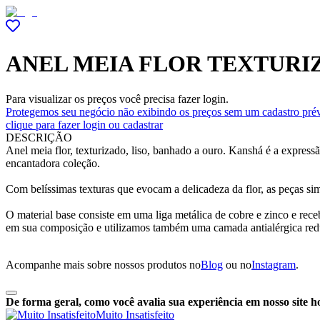
ANEL MEIA FLOR TEXTURI
Para visualizar os preços você precisa fazer login.
Protegemos seu negócio não exibindo os preços sem um cadastro prév
clique para fazer login ou cadastrar
DESCRIÇÃO
Anel meia flor, texturizado, liso, banhado a ouro. Kanshá é a expres
encantadora coleção.
Com belíssimas texturas que evocam a delicadeza da flor, as peças si
O material base consiste em uma liga metálica de cobre e zinco e re
em sua composição e utilizamos também uma camada antialérgica red
Acompanhe mais sobre nossos produtos no
Blog
ou no
Instagram
.
De forma geral, como você avalia sua experiência em nosso site h
Muito Insatisfeito