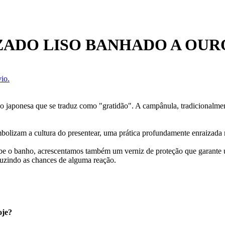
ZADO LISO BANHADO A OUR
io.
são japonesa que se traduz como "gratidão". A campânula, tradicionalme
mbolizam a cultura do presentear, uma prática profundamente enraizada 
cebe o banho, acrescentamos também um verniz de proteção que garante
uzindo as chances de alguma reação.
oje?