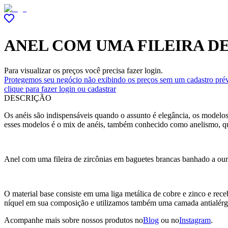
ANEL COM UMA FILEIRA D
Para visualizar os preços você precisa fazer login.
Protegemos seu negócio não exibindo os preços sem um cadastro prév
clique para fazer login ou cadastrar
DESCRIÇÃO
Os anéis são indispensáveis quando o assunto é elegância, os modelos
esses modelos é o mix de anéis, também conhecido como anelismo, qu
Anel com uma fileira de zircônias em baguetes brancas banhado a our
O material base consiste em uma liga metálica de cobre e zinco e r
níquel em sua composição e utilizamos também uma camada antialérg
Acompanhe mais sobre nossos produtos no
Blog
ou no
Instagram
.