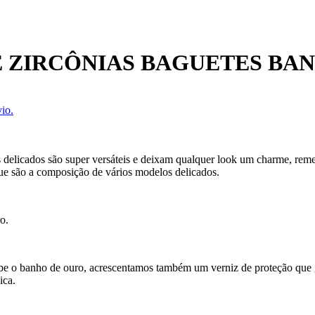
E ZIRCÔNIAS BAGUETES BA
io.
 delicados são super versáteis e deixam qualquer look um charme, remet
e são a composição de vários modelos delicados.
o.
ecebe o banho de ouro, acrescentamos também um verniz de proteção que
ica.