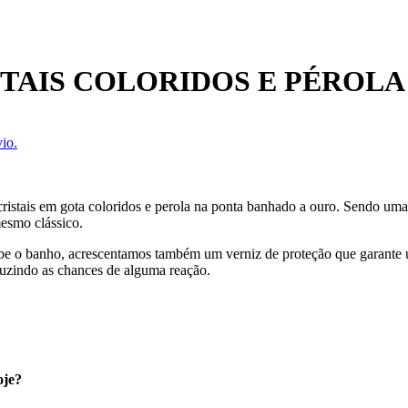
TAIS COLORIDOS E PÉROL
io.
cristais em gota coloridos e perola na ponta banhado a ouro. Sendo uma
mesmo clássico.
cebe o banho, acrescentamos também um verniz de proteção que garante
uzindo as chances de alguma reação.
oje?