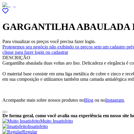
GARGANTILHA ABAULADA D
Para visualizar os preços você precisa fazer login.
Protegemos seu negócio não exibindo os preços sem um cadastro prév
clique para fazer login ou cadastrar
DESCRIÇÃO
Gargantilha abaulada duas voltas aro liso. Delicadeza e elegância é c
O material base consiste em uma liga metálica de cobre e zinco e re
em sua composição e utilizamos também uma camada antialérgica red
Acompanhe mais sobre nossos produtos no
Blog
ou no
Instagram
.
De forma geral, como você avalia sua experiência em nosso site h
Muito Insatisfeito
Insatisfeito
Regular