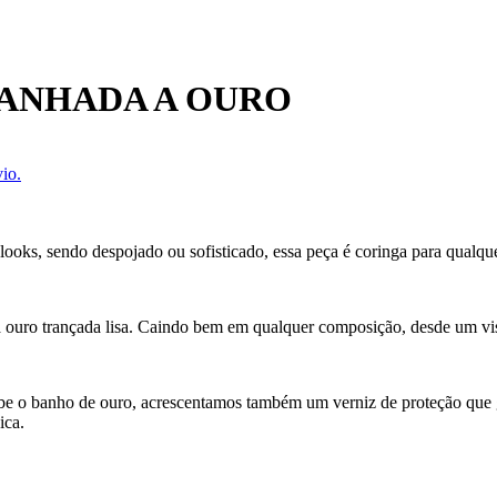
BANHADA A OURO
io.
 looks, sendo despojado ou sofisticado, essa peça é coringa para qual
a a ouro trançada lisa. Caindo bem em qualquer composição, desde um v
ecebe o banho de ouro, acrescentamos também um verniz de proteção que
ica.