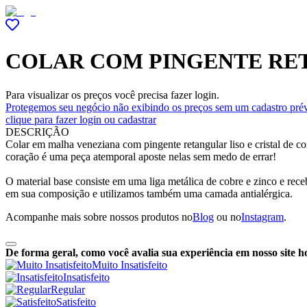
COLAR COM PINGENTE RE
Para visualizar os preços você precisa fazer login.
Protegemos seu negócio não exibindo os preços sem um cadastro prév
clique para fazer login ou cadastrar
DESCRIÇÃO
Colar em malha veneziana com pingente retangular liso e cristal de 
coração é uma peça atemporal aposte nelas sem medo de errar!
O material base consiste em uma liga metálica de cobre e zinco e re
em sua composição e utilizamos também uma camada antialérgica.
Acompanhe mais sobre nossos produtos no
Blog
ou no
Instagram
.
De forma geral, como você avalia sua experiência em nosso site h
Muito Insatisfeito
Insatisfeito
Regular
Satisfeito