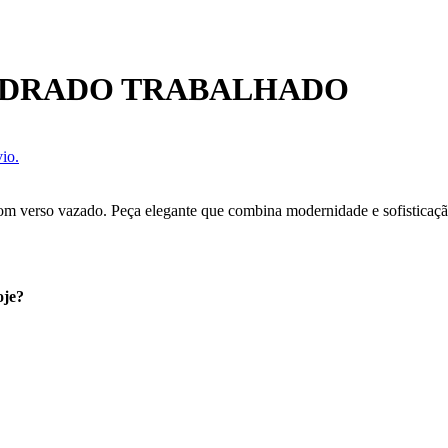
ADRADO TRABALHADO
io.
m verso vazado. Peça elegante que combina modernidade e sofisticação,
oje?