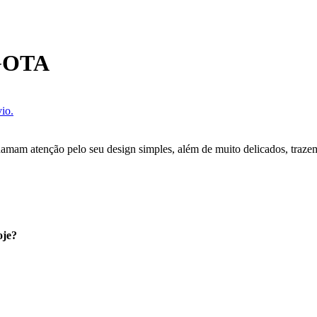
GOTA
io.
amam atenção pelo seu design simples, além de muito delicados, trazem 
oje?