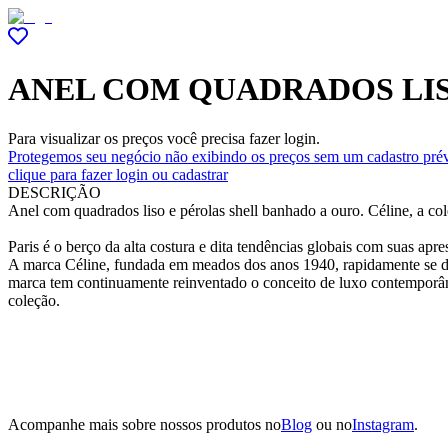
ANEL COM QUADRADOS LIS
Para visualizar os preços você precisa fazer login.
Protegemos seu negócio não exibindo os preços sem um cadastro prév
clique para fazer login ou cadastrar
DESCRIÇÃO
Anel com quadrados liso e pérolas shell banhado a ouro. Céline, a c
Paris é o berço da alta costura e dita tendências globais com suas a
A marca Céline, fundada em meados dos anos 1940, rapidamente se de
marca tem continuamente reinventado o conceito de luxo contemporâne
coleção.
Acompanhe mais sobre nossos produtos no
Blog
ou no
Instagram
.