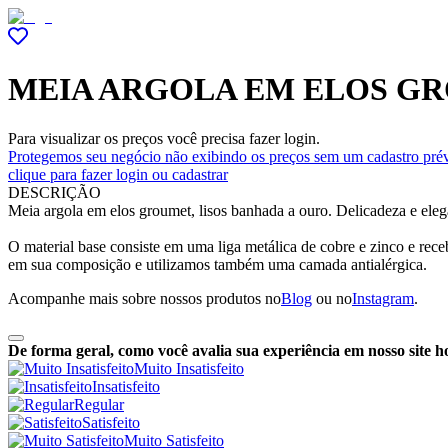
MEIA ARGOLA EM ELOS GR
Para visualizar os preços você precisa fazer login.
Protegemos seu negócio não exibindo os preços sem um cadastro prév
clique para fazer login ou cadastrar
DESCRIÇÃO
Meia argola em elos groumet, lisos banhada a ouro. Delicadeza e eleg
O material base consiste em uma liga metálica de cobre e zinco e re
em sua composição e utilizamos também uma camada antialérgica.
Acompanhe mais sobre nossos produtos no
Blog
ou no
Instagram
.
De forma geral, como você avalia sua experiência em nosso site h
Muito Insatisfeito
Insatisfeito
Regular
Satisfeito
Muito Satisfeito