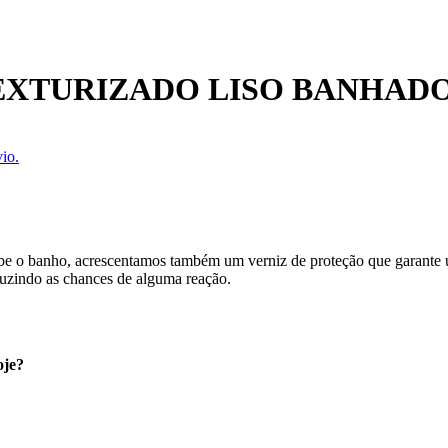
EXTURIZADO LISO BANHAD
io.
cebe o banho, acrescentamos também um verniz de proteção que garante
uzindo as chances de alguma reação.
oje?