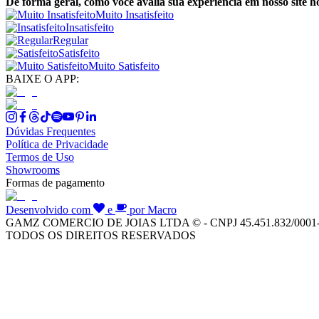
De forma geral, como você avalia sua experiência em nosso site h
Muito Insatisfeito
Insatisfeito
Regular
Satisfeito
Muito Satisfeito
BAIXE O APP:
Dúvidas Frequentes
Política de Privacidade
Termos de Uso
Showrooms
Formas de pagamento
Desenvolvido com
e
por Macro
GAMZ COMERCIO DE JOIAS LTDA © - CNPJ 45.451.832/0001
TODOS OS DIREITOS RESERVADOS