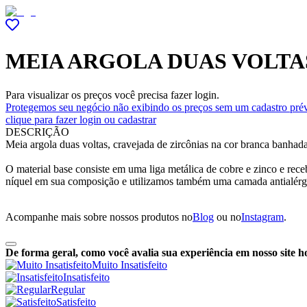
MEIA ARGOLA DUAS VOLTA
Para visualizar os preços você precisa fazer login.
Protegemos seu negócio não exibindo os preços sem um cadastro prév
clique para fazer login ou cadastrar
DESCRIÇÃO
Meia argola duas voltas, cravejada de zircônias na cor branca banhad
O material base consiste em uma liga metálica de cobre e zinco e r
níquel em sua composição e utilizamos também uma camada antialérg
Acompanhe mais sobre nossos produtos no
Blog
ou no
Instagram
.
De forma geral, como você avalia sua experiência em nosso site h
Muito Insatisfeito
Insatisfeito
Regular
Satisfeito