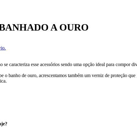
 BANHADO A OURO
io.
 se caracteriza esse acessórios sendo uma opção ideal para compor div
ecebe o banho de ouro, acrescentamos também um verniz de proteção que
ica.
oje?