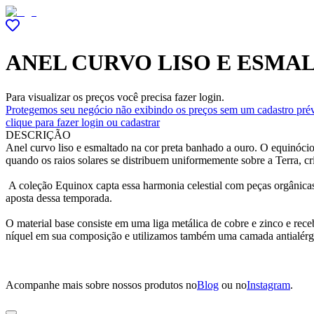
ANEL CURVO LISO E ESMA
Para visualizar os preços você precisa fazer login.
Protegemos seu negócio não exibindo os preços sem um cadastro prév
clique para fazer login ou cadastrar
DESCRIÇÃO
Anel curvo liso e esmaltado na cor preta banhado a ouro. O equinócio,
quando os raios solares se distribuem uniformemente sobre a Terra, c
A coleção Equinox capta essa harmonia celestial com peças orgânicas,
aposta dessa temporada.
O material base consiste em uma liga metálica de cobre e zinco e r
níquel em sua composição e utilizamos também uma camada antialérg
Acompanhe mais sobre nossos produtos no
Blog
ou no
Instagram
.