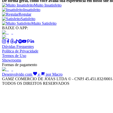
De forma geral, como você avalia sua experiência em nosso site h
Muito Insatisfeito
Insatisfeito
Regular
Satisfeito
Muito Satisfeito
BAIXE O APP:
Dúvidas Frequentes
Política de Privacidade
Termos de Uso
Showrooms
Formas de pagamento
Desenvolvido com
e
por Macro
GAMZ COMERCIO DE JOIAS LTDA © - CNPJ 45.451.832/0001
TODOS OS DIREITOS RESERVADOS