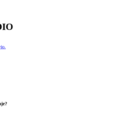
DIO
io.
oje?