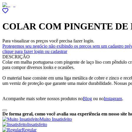
COLAR COM PINGENTE DE 
Para visualizar os preços você precisa fazer login.
Protegemos seu negócio não exibindo os preços sem um cadastro prév
clique para fazer login ou cadastrar
DESCRIÇÃO
Colar em malha portuguesa com pingente de laço liso com pêndulo cra
para compor diversos looks e ocasiões.
O material base consiste em uma liga metálica de cobre e zinco e rec
um verniz de proteção que garante uma maior durabilidade. Nossas p
Acompanhe mais sobre nossos produtos no
Blog
ou no
Instagram
.
De forma geral, como você avalia sua experiência em nosso site h
Muito Insatisfeito
Insatisfeito
Regular