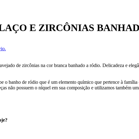
LAÇO E ZIRCÔNIAS BANHAD
io.
vejado de zircônias na cor branca banhado a ródio. Delicadeza e elegâ
ebe o banho de ródio que é um elemento químico que pertence à família 
eças não possuem o níquel em sua composição e utilizamos também uma
oje?