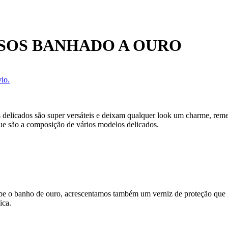
SOS BANHADO A OURO
io.
 delicados são super versáteis e deixam qualquer look um charme, remet
e são a composição de vários modelos delicados.
ecebe o banho de ouro, acrescentamos também um verniz de proteção que
ica.