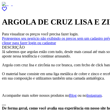
ARGOLA DE CRUZ LISA E 
Para visualizar os preços você precisa fazer login.
Protegemos seu negócio não exibindo os preços sem um cadastro prév
clique para fazer login ou cadastrar
DESCRIÇÃO
Já sabemos que argolas estão com tudo, desde mais casual até mais sof
aposte nessa tendência e continue arrasando.
Argola com cruz lisa e zircônia na cor branca, com fecho de click ba
O material base consiste em uma liga metálica de cobre e zinco e re
em sua composição e utilizamos também uma camada antialérgica.
Acompanhe mais sobre nossos produtos no
Blog
ou no
Instagram
.
De forma geral, como você avalia sua experiência em nosso site h