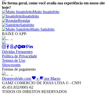
De forma geral, como você avalia sua experiência em nosso site
hoje?
Muito Insatisfeito
Insatisfeito
Regular
Satisfeito
Muito Satisfeito
BAIXE O APP:
Dúvidas Frequentes
Política de Privacidade
Termos de Uso
Showrooms
Formas de pagamento
Desenvolvido com
e
por Macro
GAMZ COMERCIO DE JOIAS LTDA © - CNPJ
45.451.832/0001-62
TODOS OS DIREITOS RESERVADOS