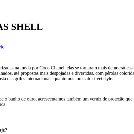
AS SHELL
io.
arizadas na moda por Coco Chanel, elas se tornaram mais democráticas 
nados, até propostas mais despojadas e divertidas, com pérolas coloridas
 das grifes internacionais quanto nos looks de street style.
ecebe o banho de ouro, acrescentamos também um verniz de proteção que
ica.
oje?