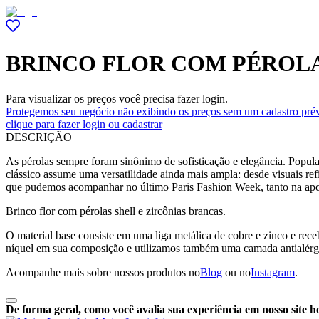
BRINCO FLOR COM PÉROL
Para visualizar os preços você precisa fazer login.
Protegemos seu negócio não exibindo os preços sem um cadastro prév
clique para fazer login ou cadastrar
DESCRIÇÃO
As pérolas sempre foram sinônimo de sofisticação e elegância. Popul
clássico assume uma versatilidade ainda mais ampla: desde visuais refi
que pudemos acompanhar no último Paris Fashion Week, tanto na aposta
Brinco flor com pérolas shell e zircônias brancas.
O material base consiste em uma liga metálica de cobre e zinco e r
níquel em sua composição e utilizamos também uma camada antialérg
Acompanhe mais sobre nossos produtos no
Blog
ou no
Instagram
.
De forma geral, como você avalia sua experiência em nosso site h