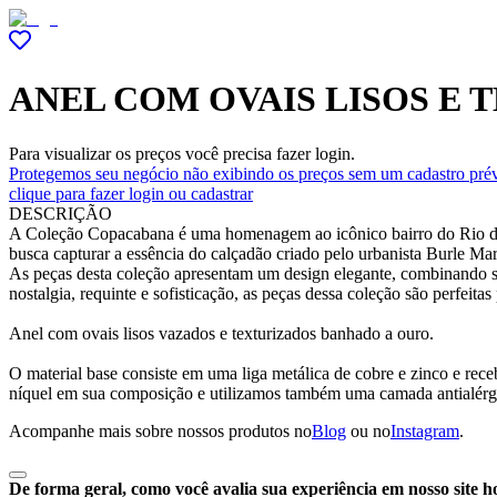
ANEL COM OVAIS LISOS E
Para visualizar os preços você precisa fazer login.
Protegemos seu negócio não exibindo os preços sem um cadastro prév
clique para fazer login ou cadastrar
DESCRIÇÃO
A Coleção Copacabana é uma homenagem ao icônico bairro do Rio de Ja
busca capturar a essência do calçadão criado pelo urbanista Burle Ma
As peças desta coleção apresentam um design elegante, combinando sup
nostalgia, requinte e sofisticação, as peças dessa coleção são perfeita
Anel com ovais lisos vazados e texturizados banhado a ouro.
O material base consiste em uma liga metálica de cobre e zinco e r
níquel em sua composição e utilizamos também uma camada antialérg
Acompanhe mais sobre nossos produtos no
Blog
ou no
Instagram
.
De forma geral, como você avalia sua experiência em nosso site h