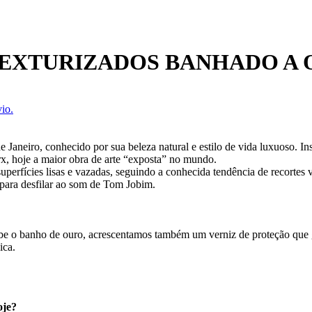
 TEXTURIZADOS BANHADO A
io.
neiro, conhecido por sua beleza natural e estilo de vida luxuoso. Ins
rx, hoje a maior obra de arte “exposta” no mundo.
erfícies lisas e vazadas, seguindo a conhecida tendência de recortes 
s para desfilar ao som de Tom Jobim.
ecebe o banho de ouro, acrescentamos também um verniz de proteção que
ica.
oje?