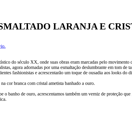
SMALTADO LARANJA E CRIS
io.
ico do século XX, onde suas obras eram marcadas pelo movimento das 
listas, agora adornadas por uma esmaltação deslumbrante em tom de tan
entes fashionistas e acrescentarão um toque de ousadia aos looks do di
 na cor branca com cristal ametista banhado a ouro.
ecebe o banho de ouro, acrescentamos também um verniz de proteção que
ica.