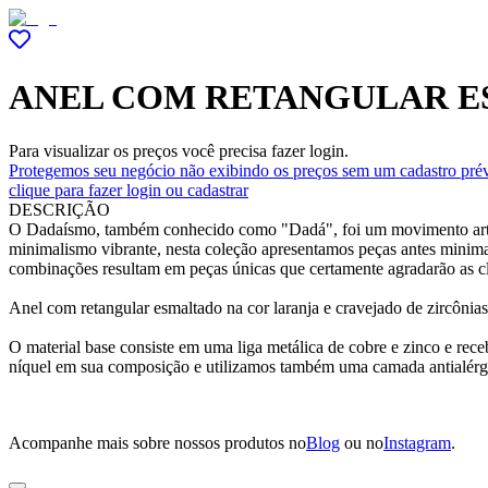
ANEL COM RETANGULAR E
Para visualizar os preços você precisa fazer login.
Protegemos seu negócio não exibindo os preços sem um cadastro prév
clique para fazer login ou cadastrar
DESCRIÇÃO
O Dadaísmo, também conhecido como "Dadá", foi um movimento artíst
minimalismo vibrante, nesta coleção apresentamos peças antes minima
combinações resultam em peças únicas que certamente agradarão as cli
Anel com retangular esmaltado na cor laranja e cravejado de zircônias
O material base consiste em uma liga metálica de cobre e zinco e r
níquel em sua composição e utilizamos também uma camada antialérg
Acompanhe mais sobre nossos produtos no
Blog
ou no
Instagram
.