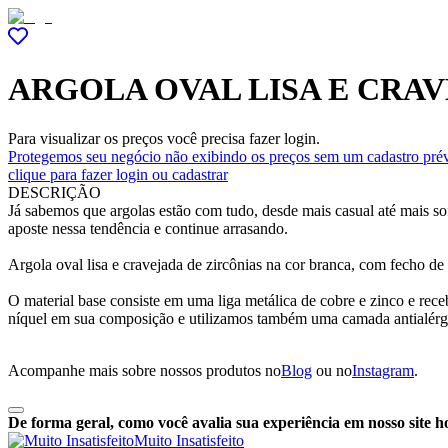
ARGOLA OVAL LISA E CRA
Para visualizar os preços você precisa fazer login.
Protegemos seu negócio não exibindo os preços sem um cadastro prév
clique para fazer login ou cadastrar
DESCRIÇÃO
Já sabemos que argolas estão com tudo, desde mais casual até mais sof
aposte nessa tendência e continue arrasando.
Argola oval lisa e cravejada de zircônias na cor branca, com fecho de
O material base consiste em uma liga metálica de cobre e zinco e r
níquel em sua composição e utilizamos também uma camada antialérg
Acompanhe mais sobre nossos produtos no
Blog
ou no
Instagram
.
De forma geral, como você avalia sua experiência em nosso site h
Muito Insatisfeito