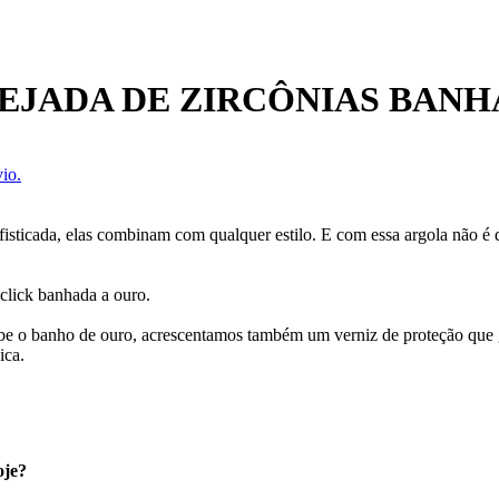
VEJADA DE ZIRCÔNIAS BANH
io.
isticada, elas combinam com qualquer estilo. E com essa argola não é di
 click banhada a ouro.
ecebe o banho de ouro, acrescentamos também um verniz de proteção que
ica.
oje?