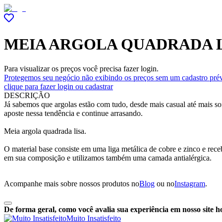
MEIA ARGOLA QUADRADA 
Para visualizar os preços você precisa fazer login.
Protegemos seu negócio não exibindo os preços sem um cadastro prév
clique para fazer login ou cadastrar
DESCRIÇÃO
Já sabemos que argolas estão com tudo, desde mais casual até mais sof
aposte nessa tendência e continue arrasando.
Meia argola quadrada lisa.
O material base consiste em uma liga metálica de cobre e zinco e re
em sua composição e utilizamos também uma camada antialérgica.
Acompanhe mais sobre nossos produtos no
Blog
ou no
Instagram
.
De forma geral, como você avalia sua experiência em nosso site h
Muito Insatisfeito