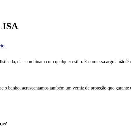
LISA
io.
isticada, elas combinam com qualquer estilo. E com essa argola não é di
cebe o banho, acrescentamos também um verniz de proteção que garante
oje?