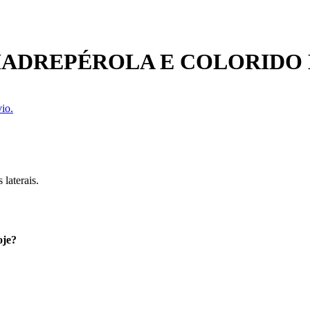
ADREPÉROLA E COLORIDO
io.
laterais.
oje?