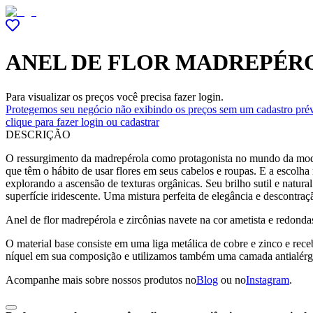
ANEL DE FLOR MADREPÉRO
Para visualizar os preços você precisa fazer login.
Protegemos seu negócio não exibindo os preços sem um cadastro prév
clique para fazer login ou cadastrar
DESCRIÇÃO
O ressurgimento da madrepérola como protagonista no mundo da moda
que têm o hábito de usar flores em seus cabelos e roupas. E a escolha
explorando a ascensão de texturas orgânicas. Seu brilho sutil e natura
superfície iridescente. Uma mistura perfeita de elegância e descontraçã
Anel de flor madrepérola e zircônias navete na cor ametista e redond
O material base consiste em uma liga metálica de cobre e zinco e r
níquel em sua composição e utilizamos também uma camada antialérg
Acompanhe mais sobre nossos produtos no
Blog
ou no
Instagram
.