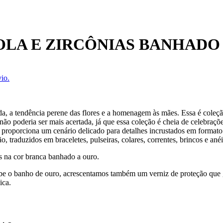
LA E ZIRCÔNIAS BANHADO
io.
, a tendência perene das flores e a homenagem às mães. Essa é cole
 não poderia ser mais acertada, já que essa coleção é cheia de celebra
l proporciona um cenário delicado para detalhes incrustados em formato d
o, traduzidos em braceletes, pulseiras, colares, correntes, brincos e anéi
as na cor branca banhado a ouro.
ecebe o banho de ouro, acrescentamos também um verniz de proteção que
ica.