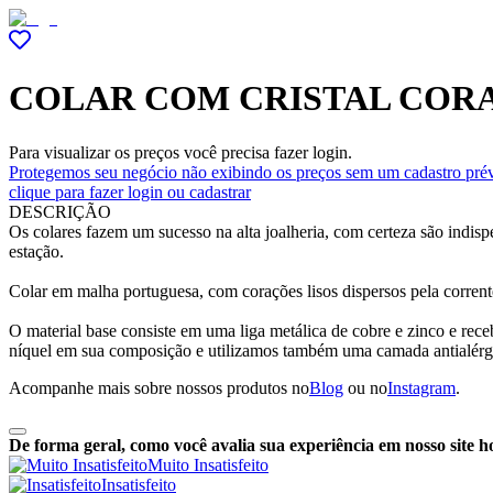
COLAR COM CRISTAL COR
Para visualizar os preços você precisa fazer login.
Protegemos seu negócio não exibindo os preços sem um cadastro prév
clique para fazer login ou cadastrar
DESCRIÇÃO
Os colares fazem um sucesso na alta joalheria, com certeza são indis
estação.
Colar em malha portuguesa, com corações lisos dispersos pela corrente
O material base consiste em uma liga metálica de cobre e zinco e r
níquel em sua composição e utilizamos também uma camada antialérg
Acompanhe mais sobre nossos produtos no
Blog
ou no
Instagram
.
De forma geral, como você avalia sua experiência em nosso site h
Muito Insatisfeito
Insatisfeito