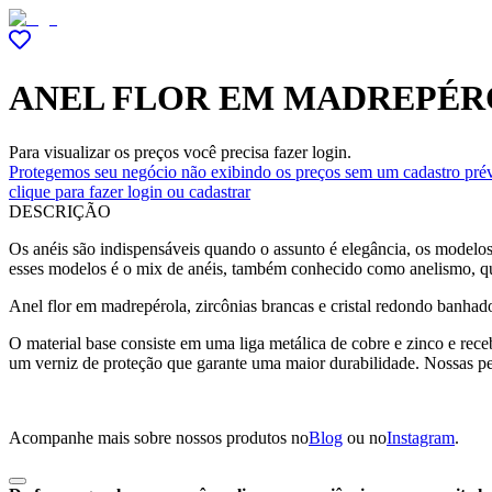
ANEL FLOR EM MADREPÉRO
Para visualizar os preços você precisa fazer login.
Protegemos seu negócio não exibindo os preços sem um cadastro prév
clique para fazer login ou cadastrar
DESCRIÇÃO
Os anéis são indispensáveis quando o assunto é elegância, os modelos
esses modelos é o mix de anéis, também conhecido como anelismo, qu
Anel flor em madrepérola, zircônias brancas e cristal redondo banhad
O material base consiste em uma liga metálica de cobre e zinco e rec
um verniz de proteção que garante uma maior durabilidade. Nossas p
Acompanhe mais sobre nossos produtos no
Blog
ou no
Instagram
.