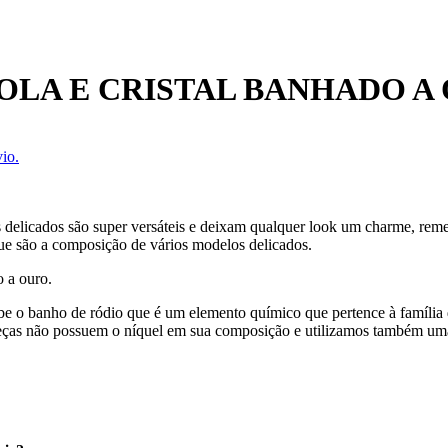
LA E CRISTAL BANHADO A
io.
 delicados são super versáteis e deixam qualquer look um charme, remet
e são a composição de vários modelos delicados.
o a ouro.
ebe o banho de ródio que é um elemento químico que pertence à família 
eças não possuem o níquel em sua composição e utilizamos também uma