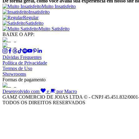
De forma geral, como você avalia sua experiência em nosso site h
Muito Insatisfeito
Insatisfeito
Regular
Satisfeito
Muito Satisfeito
BAIXE O APP:
Dúvidas Frequentes
Política de Privacidade
Termos de Uso
Showrooms
Formas de pagamento
Desenvolvido com
e
por Macro
GAMZ COMERCIO DE JOIAS LTDA © - CNPJ 45.451.832/0001
TODOS OS DIREITOS RESERVADOS