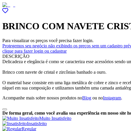
BRINCO COM NAVETE CRIS
Para visualizar os preços você precisa fazer login.
Protegemos seu negócio não exibindo os preços sem um cadastro prév
clique para fazer login ou cadastrar
DESCRIÇÃO
Delicadeza e elegância é como se caracteriza esse acessórios sendo u
Brinco com navete de cristal e zircônias banhado a ouro.
O material base consiste em uma liga metálica de cobre e zinco e r
níquel em sua composição e utilizamos também uma camada antialérg
Acompanhe mais sobre nossos produtos no
Blog
ou no
Instagram
.
De forma geral, como você avalia sua experiência em nosso site h
Muito Insatisfeito
Insatisfeito
Regular