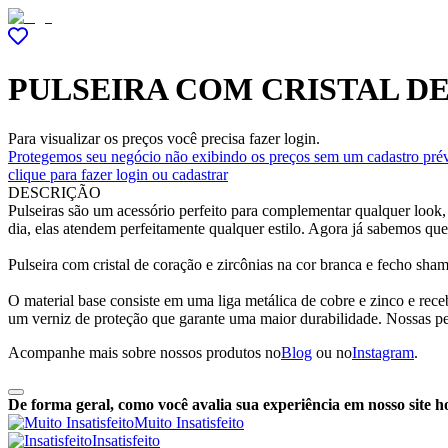
PULSEIRA COM CRISTAL D
Para visualizar os preços você precisa fazer login.
Protegemos seu negócio não exibindo os preços sem um cadastro prév
clique para fazer login ou cadastrar
DESCRIÇÃO
Pulseiras são um acessório perfeito para complementar qualquer look,
dia, elas atendem perfeitamente qualquer estilo. Agora já sabemos qu
Pulseira com cristal de coração e zircônias na cor branca e fecho sha
O material base consiste em uma liga metálica de cobre e zinco e rec
um verniz de proteção que garante uma maior durabilidade. Nossas p
Acompanhe mais sobre nossos produtos no
Blog
ou no
Instagram
.
De forma geral, como você avalia sua experiência em nosso site h
Muito Insatisfeito
Insatisfeito