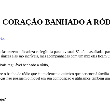
E CORAÇÃO BANHADO A RÓ
io.
 elas trazem delicadeza e elegância para o visual. São ótimas aliadas 
e únicas elas são incríveis, mas acompanhadas com um mix elas ficam u
mbala regulável banhado a ródio,
ebe o banho de ródio que é um elemento químico que pertence à família 
eças não possuem o níquel em sua composição e utilizamos também uma
oje?