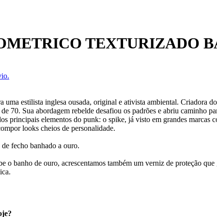
OMETRICO TEXTURIZADO B
io.
a estilista inglesa ousada, original e ativista ambiental. Criadora do
ada de 70. Sua abordagem rebelde desafiou os padrões e abriu caminho p
s principais elementos do punk: o spike, já visto em grandes marcas 
compor looks cheios de personalidade.
 de fecho banhado a ouro.
ecebe o banho de ouro, acrescentamos também um verniz de proteção que
ica.
oje?