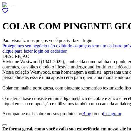
COLAR COM PINGENTE GE
Para visualizar os preços você precisa fazer login.
Protegemos seu negócio não exibindo os preços sem um cadastro prév
clique para fazer login ou cadastrar
DESCRIÇÃO
Vivienne Westwood (1941-2022), conhecida como rainha do punk, era um
correntes, os spikes e todo o lifestyle underground londrino na déc
Nossa coleção Westwood, uma homenagem a estilista, apresenta um do
personalidade, essa é uma aposta certa para quem ama moda e adora 
Colar em malha portuguesa, com pingente geometrico texturizado liso
O material base consiste em uma liga metálica de cobre e zinco e r
níquel em sua composição e utilizamos também uma camada antialérg
Acompanhe mais sobre nossos produtos no
Blog
ou no
Instagram
.
De forma geral, como você avalia sua experiência em nosso site h